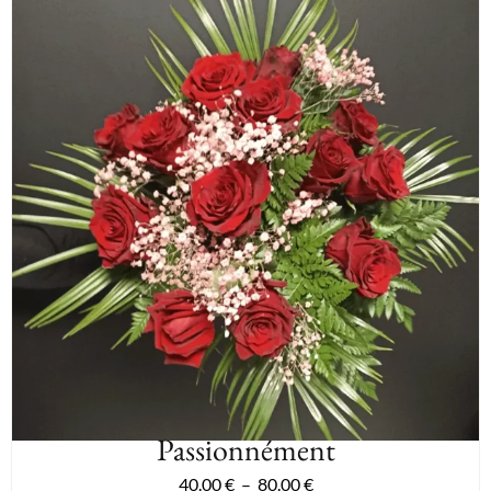
Passionnément
40.00
€
–
80.00
€