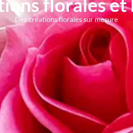
ions florales et
Des créations florales sur mesure