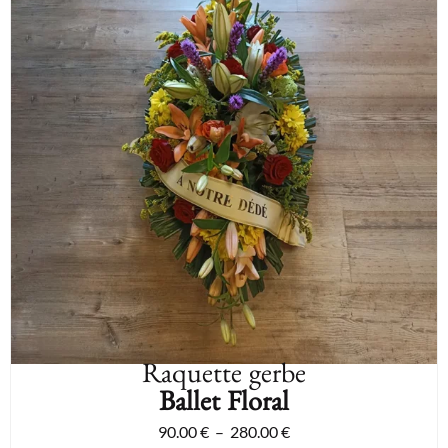
Raquette gerbe
Ballet Floral
90.00
€
–
280.00
€