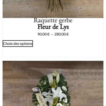
Raquette gerbe
Fleur de Lys
90.00
€
–
280.00
€
Choix des options