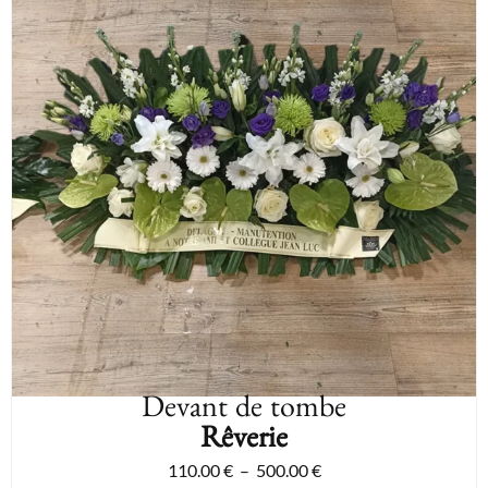
Devant de tombe
Rêverie
110.00
€
–
500.00
€